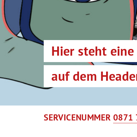
Hier steht eine
auf dem Heade
SERVICENUMMER
0871 