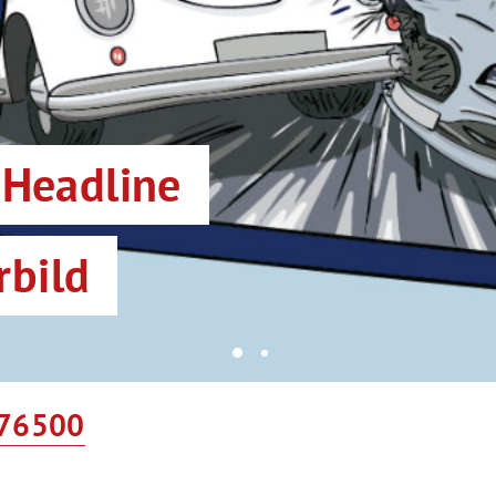
 Headline
rbild
76500