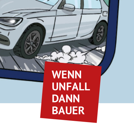
WENN
UNFALL
DANN
BAUER